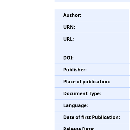
Author:
URN:
URL:
DOI:
Publisher:
Place of publication:
Document Type:
Language:
Date of first Publication:
Release Date: