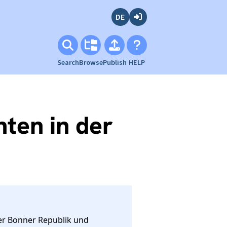
Deutsch
Login
Search
Browse
Publish
HELP
ten in der
der Bonner Republik und 