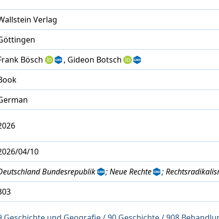
Wallstein Verlag
Göttingen
Frank Bösch
, Gideon Botsch
Book
German
2026
2026/04/10
Deutschland Bundesrepublik
; Neue Rechte
; Rechtsradikali
303
9 Geschichte und Geografie / 90 Geschichte / 908 Behand