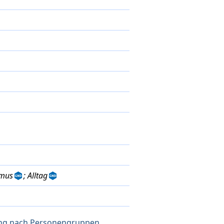
smus
; Alltag
lung nach Personengruppen