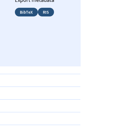
Export metadata
BibTeX
RIS