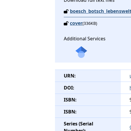
Download full text files
boesch_botsch_lebenswelt
cover
(336KB)
Additional Services
URN:
DOI:
ISBN:
ISBN:
Series (Serial
Number):