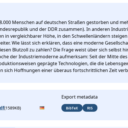
778.000 Menschen auf deutschen Straßen gestorben und meh
undesrepublik und der DDR zusammen). In anderen Industrie
n in vergleichbarer Höhe, in den Schwellenländern steigen s
ter. Wie lässt sich erklären, dass eine moderne Gesellschaf
iesen Blutzoll zu zahlen? Die Frage weist über sich selbst hi
oche der Industriemoderne aufmerksam: Seit der Mitte des 
roduktionsweisen geprägte Technologien, die die Lebensgew
 sich Hoffnungen einer überaus fortschrittlichen Zeit ver
Export metadata
df
(1589KB)
BibTeX
RIS