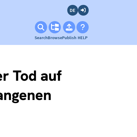
Deutsch
Login
Search
Browse
Publish
HELP
r Tod auf
gangenen