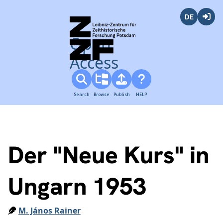
Deutsch
Login
Open
Access
Search
Browse
Publish
HELP
Der "Neue Kurs" in
Ungarn 1953
M. János Rainer