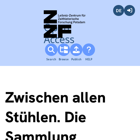
Deutsch
Login
Open
Access
Search
Browse
Publish
HELP
Zwischen allen
Stühlen. Die
Sammlung