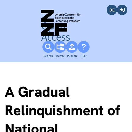
Deutsch
Login
Open
Access
Search
Browse
Publish
HELP
A Gradual
Relinquishment of
National