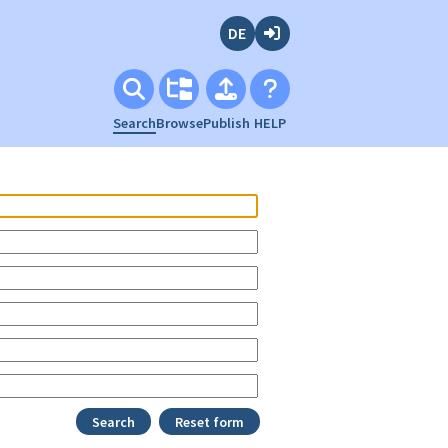
Deutsch
Login
Search
Browse
Publish
HELP