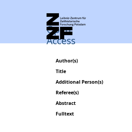
Open
Access
Author(s)
Title
Additional Person(s)
Referee(s)
Abstract
Fulltext