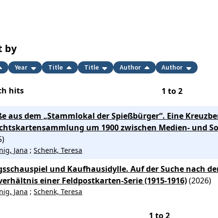
t by
Year
Title
Title
Author
Author
h hits
1
to
2
e aus dem „Stammlokal der Spießbürger“. Eine Kreuzbe
chtskartensammlung um 1900 zwischen Medien- und Soz
5)
nig, Jana
;
Schenk, Teresa
gsschauspiel und Kaufhausidylle. Auf der Suche nach de
verhältnis einer Feldpostkarten-Serie (1915-1916)
(2026)
nig, Jana
;
Schenk, Teresa
1
to
2