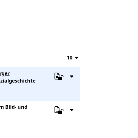
10
10
rger
20
ialgeschichte
50
100
m Bild- und