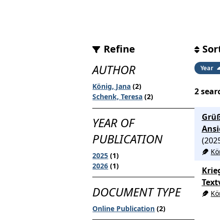
Refine
Sor
AUTHOR
Year
König, Jana
(2)
2
searc
Schenk, Teresa
(2)
Grüß
YEAR OF
Ansi
PUBLICATION
(202
Kö
2025
(1)
2026
(1)
Krie
Text
DOCUMENT TYPE
Kö
Online Publication
(2)