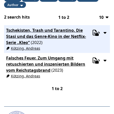
Author
2
search hits
1
to
2
10
10
Tschekisten, Trash und Tarantino. Die
20
Stasi und das Genre-Kino in der Netflix-
Serie „Kleo“
(2022)
50
Kötzing, Andreas
100
Falsches Feuer. Zum Umgang mit
retuschierten und inszenierten Bildern
vom Reichstagsbrand
(2023)
Kötzing, Andreas
1
to
2