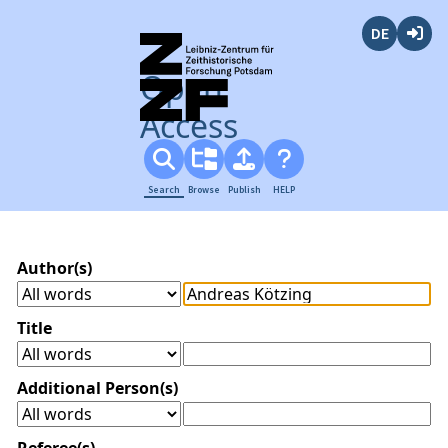
Deutsch
Login
Open
Access
Search
Browse
Publish
HELP
Author(s)
Title
Additional Person(s)
Referee(s)