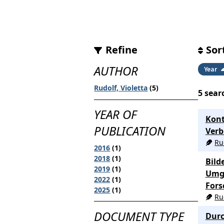
Refine
Sor
AUTHOR
Year
Rudolf, Violetta
(5)
5
searc
YEAR OF
Kont
PUBLICATION
Verb
Ru
2016
(1)
2018
(1)
Bild
2019
(1)
Umga
2022
(1)
Fors
2025
(1)
Ru
DOCUMENT TYPE
Durc