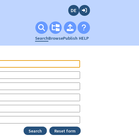
Deutsch
Login
Search
Browse
Publish
HELP