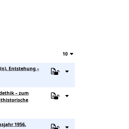
10
10
(n). Entstehung –
20
50
dethik – zum
100
thistorische
nsjahr 1956.