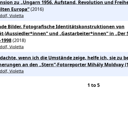
nsion zu „Ungarn 1956. Aufstand, Revolution und Freih
ilten Europa“
(2016)
dolf, Violetta
de Bilder. Fotografische Identitätskonstruktionen von
ät-)Aussiedler*innen“ und „Gastarbeiter*innen“ in „Der 
-1998
(2018)
dolf, Violetta
 dachte, wenn ich die Umstände zeige, helfe ich, sie zu b
nerungen an den „Stern“-Fotoreporter Mihály Moldvay (
dolf, Violetta
1
to
5