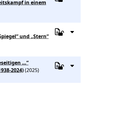
eitskampf in einem
Spiegel“ und „Stern“
eseitigen …“
1938-2024)
(2025)