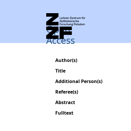
Open
Access
Author(s)
Title
Additional Person(s)
Referee(s)
Abstract
Fulltext