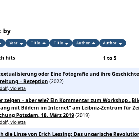
t by
Year
Title
Title
Author
Author
h hits
1
to
5
extualisierung oder Eine Fotografie und ihre Geschichte
reitung – Rezeption
(2022)
dolf, Violetta
er zeigen – aber wie? Ein Kommentar zum Workshop „Bil
ng mit Bildern im Internet“ am Leibniz-Zentrum für Zei
chung Potsdam, 18. März 2019
(2019)
dolf, Violetta
h die Linse von Erich Lessing: Das ungarische Revolutio