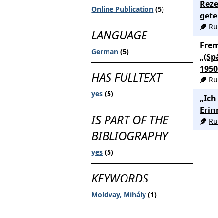
Reze
Online Publication
(5)
gete
Ru
LANGUAGE
Frem
German
(5)
„(Sp
1950
HAS FULLTEXT
Ru
yes
(5)
„Ich
Erin
IS PART OF THE
Ru
BIBLIOGRAPHY
yes
(5)
KEYWORDS
Moldvay, Mihály
(1)