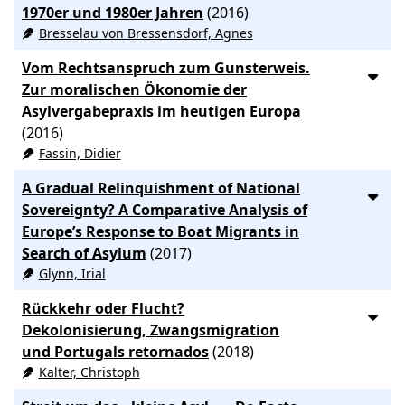
1970er und 1980er Jahren
(2016)
Bresselau von Bressensdorf, Agnes
Vom Rechtsanspruch zum Gunsterweis.
Zur moralischen Ökonomie der
Asylvergabepraxis im heutigen Europa
(2016)
Fassin, Didier
A Gradual Relinquishment of National
Sovereignty? A Comparative Analysis of
Europe’s Response to Boat Migrants in
Search of Asylum
(2017)
Glynn, Irial
Rückkehr oder Flucht?
Dekolonisierung, Zwangsmigration
und Portugals retornados
(2018)
Kalter, Christoph