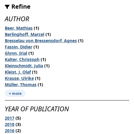
Refine
AUTHOR
Beer, Mathias
(1)
Berlinghoff, Marcel
(1)
Bresselau von Bressensdorf, Agnes
(1)
Fassin, Didier
(1)
Glynn, Irial
(1)
Kalter, Christoph
(1)
Kleinschmidt, Julia
(1)
Kleist, J. Olaf
(1)
Krause, Ulrike
(1)
Müller, Thomas
(1)
+ more
YEAR OF PUBLICATION
2017
(5)
2018
(3)
2016
(2)