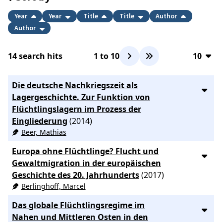
Year
Year
Title
Title
Author
Author
14
search hits
1
to
10
10
10
Die deutsche Nachkriegszeit als
20
Lagergeschichte. Zur Funktion von
Flüchtlingslagern im Prozess der
50
Eingliederung
(2014)
100
Beer, Mathias
Europa ohne Flüchtlinge? Flucht und
Gewaltmigration in der europäischen
Geschichte des 20. Jahrhunderts
(2017)
Berlinghoff, Marcel
Das globale Flüchtlingsregime im
Nahen und Mittleren Osten in den