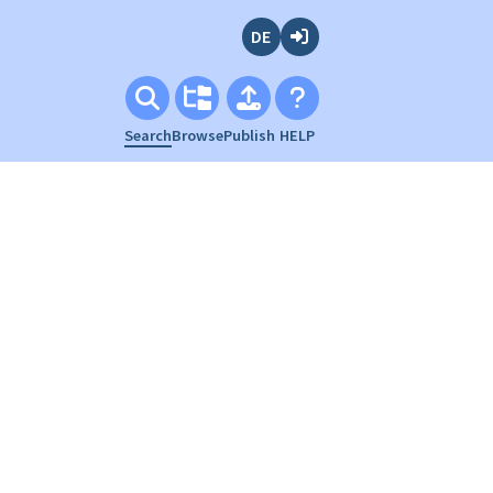
Deutsch
Login
Search
Browse
Publish
HELP