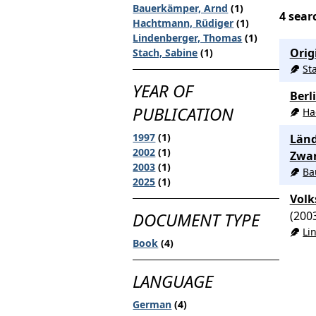
Bauerkämper, Arnd
(1)
4
searc
Hachtmann, Rüdiger
(1)
Lindenberger, Thomas
(1)
Orig
Stach, Sabine
(1)
St
YEAR OF
Berl
PUBLICATION
Ha
1997
(1)
Länd
2002
(1)
Zwan
2003
(1)
Ba
2025
(1)
Volk
(200
DOCUMENT TYPE
Li
Book
(4)
LANGUAGE
German
(4)