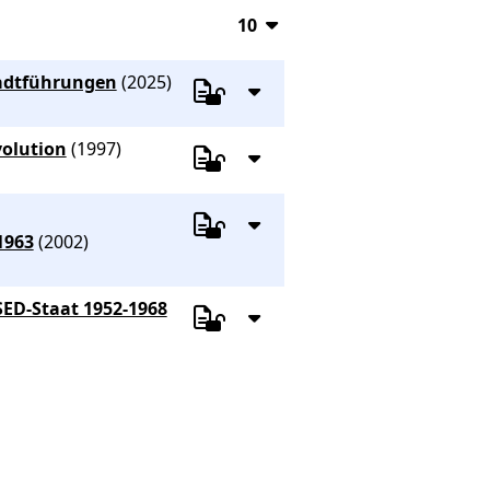
10
10
tadtführungen
(2025)
20
50
volution
(1997)
100
1963
(2002)
SED-Staat 1952-1968