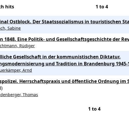
h hits
1
to
4
inal Ostblock. Der Staatssozialismus in touristischen S
ach, Sabine
in 1848. Eine Politik- und Gesellschaftsgeschichte der Re
chtmann, Rüdiger
liche Gesellschaft in der kommunistischen Diktatur.
gsmodernisierung und Tradition in Brandenburg 1945-
uerkämper, Arnd
spolizei. Herrschaftspraxis und öffentliche Ordnung im 
3)
ndenberger, Thomas
1
to
4