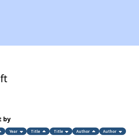
ft
t by
Year
Title
Title
Author
Author