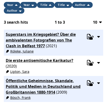
Year
Year
Title
Title
Author
Author
3
search hits
1
to
3
10
10
Superstars im Kriegsgebiet? Über die
20
ambivalenten Fotografien von The
Clash in Belfast 1977
(2021)
50
Röleke, Juliane
100
Die erste antisemitische Karikatur?
(2020)
Lipton, Sara
Öffentliche Geheimnisse. Skandale,
Politik und Medien in Deutschland und
Großbritannien 1880-1914
(2009)
Bösch, Frank