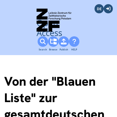
Deutsch
Login
Open
Access
Search
Browse
Publish
HELP
Von der "Blauen
Liste" zur
gesamtdeutschen