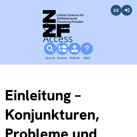
Deutsch
Login
Open
Access
Search
Browse
Publish
HELP
Einleitung –
Konjunkturen,
Probleme und