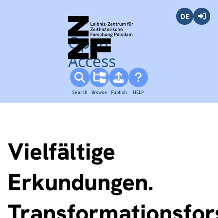
Deutsch
Login
Open
Access
Search
Browse
Publish
HELP
Vielfältige
Erkundungen.
Transformationsfo