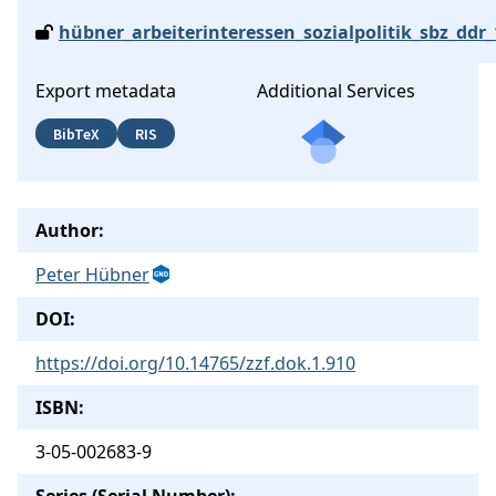
hübner_arbeiterinteressen_sozialpolitik_sbz_ddr
Export metadata
Additional Services
BibTeX
RIS
Author:
Peter Hübner
DOI:
https://doi.org/10.14765/zzf.dok.1.910
ISBN:
3-05-002683-9
Series (Serial Number):