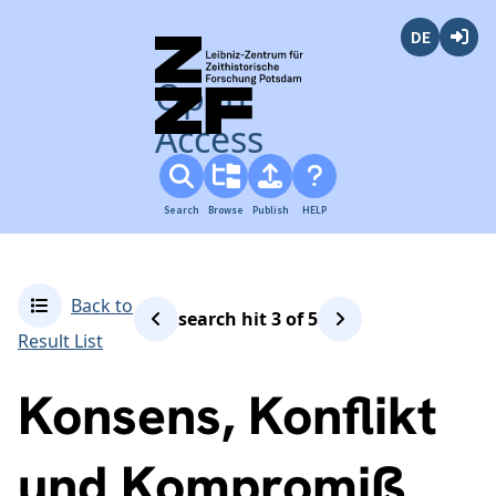
Deutsch
Login
Open
Access
Search
Browse
Publish
HELP
Back to
search hit
3
of
5
Result List
Konsens, Konflikt
und Kompromiß.